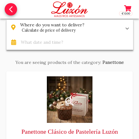
arrow_back_ios_new
€0.00
Access t
Where do you want to deliver?
Calculate de price of delivery
What date and time?
You are seeing products of the category:
Panettone
Panettone Clásico de Pastelería Luzón